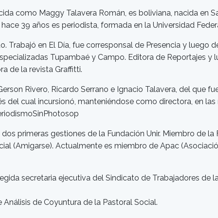
a como Maggy Talavera Román, es boliviana, nacida en Sant
hace 39 años es periodista, formada en la Universidad Federal
Mundo. Trabajó en El Día, fue corresponsal de Presencia y lueg
s especializadas Tupambaé y Campo. Editora de Reportajes y l
de la revista Graffitti.
rson Rivero, Ricardo Serrano e Ignacio Talavera, del que fu
 del cual incursionó, manteniéndose como directora, en las r
PeriodismoSinPhotosop
as dos primeras gestiones de la Fundación Unir. Miembro de 
al (Amigarse). Actualmente es miembro de Apac (Asociación 
legida secretaria ejecutiva del Sindicato de Trabajadores de 
 Análisis de Coyuntura de la Pastoral Social.