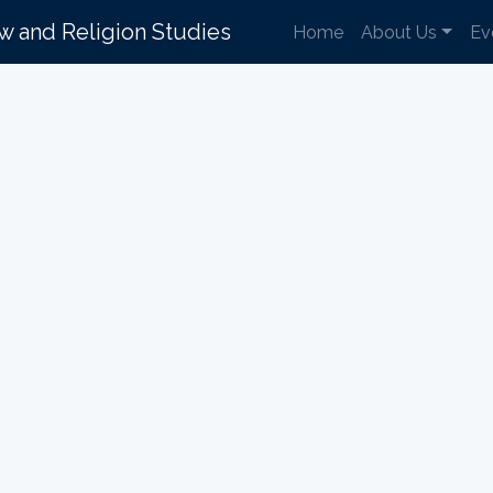
aw and Religion Studies
Home
About Us
Ev