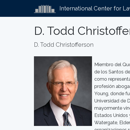
International Center for L
D. Todd Christoff
D. Todd Christofferson
Miembro del Quó
de los Santos de
como representan
profesión abogad
Young, donde fue 
Universidad de D
mayormente vincu
Estados Unidos y
Watergate, Elder
organizaciones r