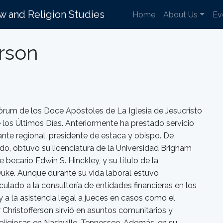
aw and Religion Studies
Home
About Us
Ev
erson
rum de los Doce Apóstoles de La Iglesia de Jesucristo
 los Últimos Días. Anteriormente ha prestado servicio
te regional, presidente de estaca y obispo. De
o, obtuvo su licenciatura de la Universidad Brigham
becario Edwin S. Hinckley, y su título de la
uke. Aunque durante su vida laboral estuvo
lado a la consultoría de entidades financieras en los
 a la asistencia legal a jueces en casos como el
 Christofferson sirvió en asuntos comunitarios y
eligiosas en Nashville, Tennessee. Además, en su